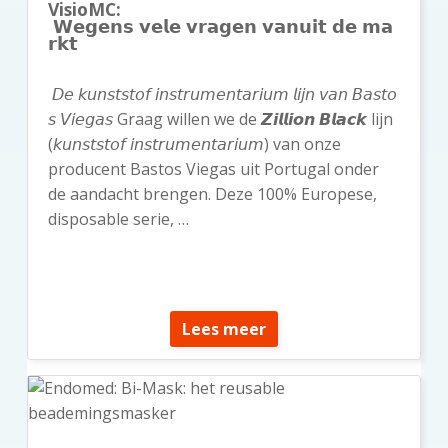
VisioMC:
𝗪𝗲𝗴𝗲𝗻𝘀 𝘃𝗲𝗹𝗲 𝘃𝗿𝗮𝗴𝗲𝗻 𝘃𝗮𝗻𝘂𝗶𝘁 𝗱𝗲 𝗺𝗮
𝗿𝗸𝘁
𝘋𝘦 𝘬𝘶𝘯𝘴𝘵𝘴𝘵𝘰𝘧 𝘪𝘯𝘴𝘵𝘳𝘶𝘮𝘦𝘯𝘵𝘢𝘳𝘪𝘶𝘮 𝘭𝘪𝘫𝘯 𝘷𝘢𝘯 𝘉𝘢𝘴𝘵𝘰
𝘴 𝘝𝘪𝘦𝘨𝘢𝘴 Graag willen we de 𝙕𝙞𝙡𝙡𝙞𝙤𝙣 𝘽𝙡𝙖𝙘𝙠 lijn
(𝘬𝘶𝘯𝘴𝘵𝘴𝘵𝘰𝘧 𝘪𝘯𝘴𝘵𝘳𝘶𝘮𝘦𝘯𝘵𝘢𝘳𝘪𝘶𝘮) van onze
producent Bastos Viegas uit Portugal onder
de aandacht brengen. Deze 100% Europese,
disposable serie, …
Lees meer