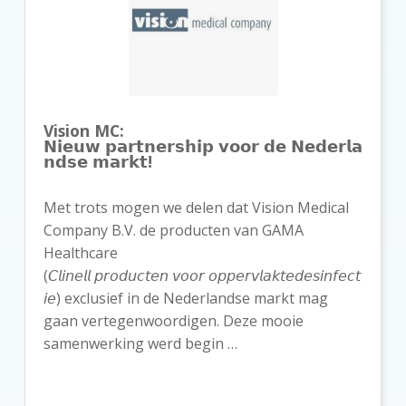
Vision MC:
𝗡𝗶𝗲𝘂𝘄 𝗽𝗮𝗿𝘁𝗻𝗲𝗿𝘀𝗵𝗶𝗽 𝘃𝗼𝗼𝗿 𝗱𝗲 𝗡𝗲𝗱𝗲𝗿𝗹𝗮
𝗻𝗱𝘀𝗲 𝗺𝗮𝗿𝗸𝘁!
Met trots mogen we delen dat Vision Medical
Company B.V. de producten van GAMA
Healthcare
(𝘊𝘭𝘪𝘯𝘦𝘭𝘭 𝘱𝘳𝘰𝘥𝘶𝘤𝘵𝘦𝘯 𝘷𝘰𝘰𝘳 𝘰𝘱𝘱𝘦𝘳𝘷𝘭𝘢𝘬𝘵𝘦𝘥𝘦𝘴𝘪𝘯𝘧𝘦𝘤𝘵
𝘪𝘦) exclusief in de Nederlandse markt mag
gaan vertegenwoordigen. Deze mooie
samenwerking werd begin …