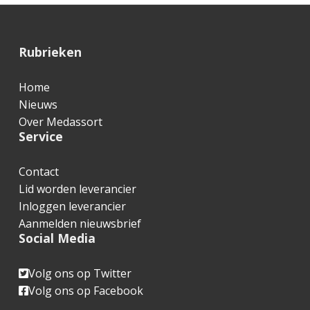
F
Rubrieken
o
Home
o
Nieuws
t
Over Medassort
Service
e
r
Contact
Lid worden leverancier
Inloggen leverancier
Aanmelden nieuwsbrief
Social Media
Volg ons op Twitter
Volg ons op Facebook