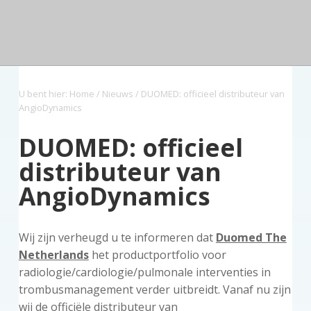
n
a
o
s
k
d
v
u
i
s
e
z
i
d
d
t
o
g
e
r
a
b
g
U bent hier:
Home
/
Nieuws
/ DUOMED: officieel distributeur van
t
a
AngioDynamics
i
r
e
DUOMED: officieel
distributeur van
AngioDynamics
Wij zijn verheugd u te informeren dat
Duomed The
Netherlands
het productportfolio voor
radiologie/cardiologie/pulmonale interventies in
trombusmanagement verder uitbreidt. Vanaf nu zijn
wij de officiële distributeur van