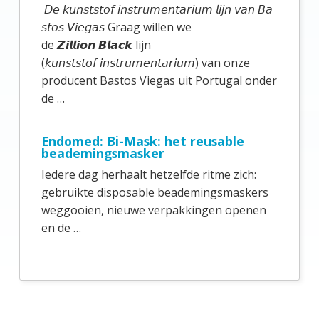
m
𝘋𝘦 𝘬𝘶𝘯𝘴𝘵𝘴𝘵𝘰𝘧 𝘪𝘯𝘴𝘵𝘳𝘶𝘮𝘦𝘯𝘵𝘢𝘳𝘪𝘶𝘮 𝘭𝘪𝘫𝘯 𝘷𝘢𝘯 𝘉𝘢
a
𝘴𝘵𝘰𝘴 𝘝𝘪𝘦𝘨𝘢𝘴 Graag willen we
de 𝙕𝙞𝙡𝙡𝙞𝙤𝙣 𝘽𝙡𝙖𝙘𝙠 lijn
i
(𝘬𝘶𝘯𝘴𝘵𝘴𝘵𝘰𝘧 𝘪𝘯𝘴𝘵𝘳𝘶𝘮𝘦𝘯𝘵𝘢𝘳𝘪𝘶𝘮) van onze
r
producent Bastos Viegas uit Portugal onder
e
de …
S
i
Endomed: Bi-Mask: het reusable
beademingsmasker
d
Iedere dag herhaalt hetzelfde ritme zich:
e
gebruikte disposable beademingsmaskers
b
weggooien, nieuwe verpakkingen openen
en de …
a
r