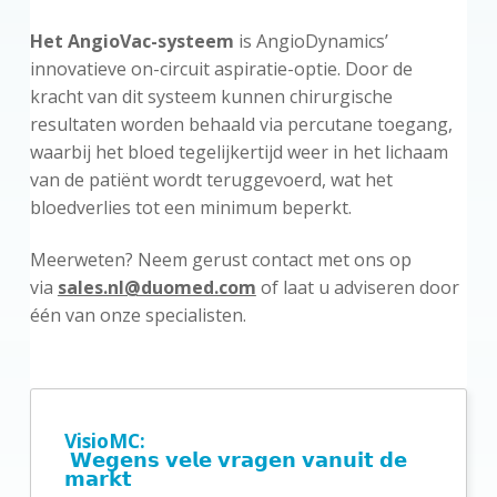
Het AngioVac-systeem
is AngioDynamics’
innovatieve on-circuit aspiratie-optie. Door de
kracht van dit systeem kunnen chirurgische
resultaten worden behaald via percutane toegang,
waarbij het bloed tegelijkertijd weer in het lichaam
van de patiënt wordt teruggevoerd, wat het
bloedverlies tot een minimum beperkt.
Meerweten? Neem gerust contact met ons op
via
sales.nl@duomed.com
of laat u adviseren door
één van onze specialisten.
P
r
VisioMC:
𝗪𝗲𝗴𝗲𝗻𝘀 𝘃𝗲𝗹𝗲 𝘃𝗿𝗮𝗴𝗲𝗻 𝘃𝗮𝗻𝘂𝗶𝘁 𝗱𝗲
i
𝗺𝗮𝗿𝗸𝘁