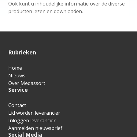
Ook kunt u inhoudelijke informatie over de diverse
producten lezen en downloaden.
F
Rubrieken
o
Home
o
Nieuws
t
Over Medassort
Service
e
r
Contact
Lid worden leverancier
Inloggen leverancier
Aanmelden nieuwsbrief
Social Media