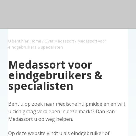
n
a
o
k
d
v
u
s
e
z
i
d
t
o
g
r
a
g
U bent hier:
Home
/
Over Medassort
/ Medassort voor
t
eindgebruikers & specialisten
i
e
Medassort voor
eindgebruikers &
specialisten
Bent u op zoek naar medische hulpmiddelen en wilt
u zich graag verdiepen in deze markt? Dan kan
Medassort u op weg helpen.
Op deze website vindt u als eindgebruiker of