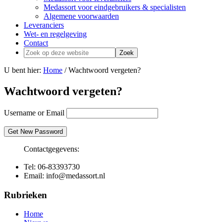
Medassort voor eindgebruikers & specialisten
Algemene voorwaarden
Leveranciers
Wet- en regelgeving
Contact
Zoek
op
deze
U bent hier:
Home
/ Wachtwoord vergeten?
website
Wachtwoord vergeten?
Username or Email
Primaire
Contactgegevens:
Sidebar
Tel: 06-83393730
Email:
info@medassort.nl
Footer
Rubrieken
Home