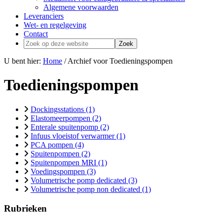
Algemene voorwaarden
Leveranciers
Wet- en regelgeving
Contact
Zoek
op
deze
U bent hier:
Home
/ Archief voor Toedieningspompen
website
Toedieningspompen
Dockingsstations (1)
Elastomeerpompen (2)
Enterale spuitenpomp (2)
Infuus vloeistof verwarmer (1)
PCA pompen (4)
Spuitenpompen (2)
Spuitenpompen MRI (1)
Voedingspompen (3)
Volumetrische pomp dedicated (3)
Volumetrische pomp non dedicated (1)
Footer
Rubrieken