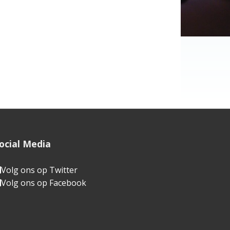
i
t
e
ocial Media
Volg ons op Twitter
Volg ons op Facebook