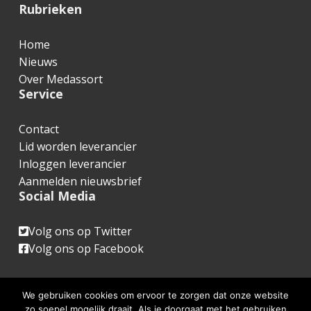
F
Rubrieken
o
Home
o
Nieuws
t
Over Medassort
Service
e
r
Contact
Lid worden leverancier
Inloggen leverancier
Aanmelden nieuwsbrief
Social Media
Volg ons op Twitter
Volg ons op Facebook
We gebruiken cookies om ervoor te zorgen dat onze website
zo soepel mogelijk draait. Als je doorgaat met het gebruiken