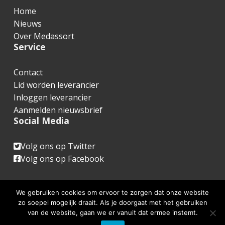
o
Home
o
Nieuws
t
Over Medassort
Service
e
r
Contact
Lid worden leverancier
Inloggen leverancier
Aanmelden nieuwsbrief
Social Media
Volg ons op Twitter
Volg ons op Facebook
We gebruiken cookies om ervoor te zorgen dat onze website
zo soepel mogelijk draait. Als je doorgaat met het gebruiken
van de website, gaan we er vanuit dat ermee instemt.
www.medassort.nl © 2026 |
Website realisatie & advies
: