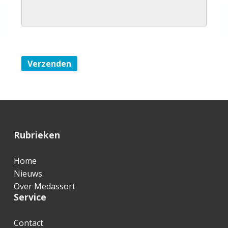
Verzenden
F
Rubrieken
o
Home
o
Nieuws
t
Over Medassort
Service
e
r
Contact