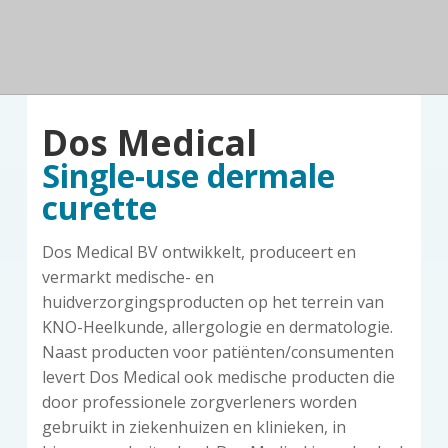
n
a
o
k
d
v
u
s
e
z
i
d
t
o
g
r
a
g
Dos Medical
t
i
Single-use dermale
e
curette
Dos Medical BV ontwikkelt, produceert en
vermarkt medische- en
huidverzorgingsproducten op het terrein van
KNO-Heelkunde, allergologie en dermatologie.
Naast producten voor patiënten/consumenten
levert Dos Medical ook medische producten die
door professionele zorgverleners worden
gebruikt in ziekenhuizen en klinieken, in