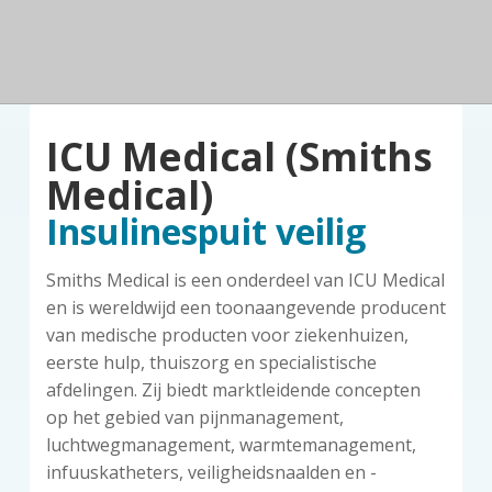
n
a
o
k
d
v
u
s
e
z
i
d
t
o
g
r
a
g
ICU Medical (Smiths
t
i
Medical)
e
Insulinespuit veilig
Smiths Medical is een onderdeel van ICU Medical
en is wereldwijd een toonaangevende producent
van medische producten voor ziekenhuizen,
eerste hulp, thuiszorg en specialistische
afdelingen. Zij biedt marktleidende concepten
op het gebied van pijnmanagement,
luchtwegmanagement, warmtemanagement,
infuuskatheters, veiligheidsnaalden en -