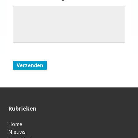
Verzenden
F
Rubrieken
o
Home
o
Nieuws