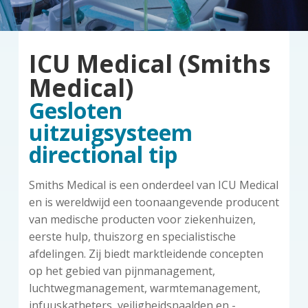
z
a
o
k
o
v
u
s
r
i
d
t
g
ICU Medical (Smiths
g
a
Medical)
t
Gesloten
i
uitzuigsysteem
e
directional tip
Smiths Medical is een onderdeel van ICU Medical
en is wereldwijd een toonaangevende producent
van medische producten voor ziekenhuizen,
eerste hulp, thuiszorg en specialistische
afdelingen. Zij biedt marktleidende concepten
op het gebied van pijnmanagement,
luchtwegmanagement, warmtemanagement,
infuuskatheters, veiligheidsnaalden en -