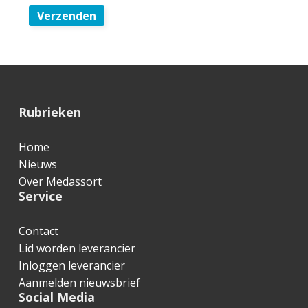
Verzenden
F
Rubrieken
o
Home
o
Nieuws
t
Over Medassort
Service
e
r
Contact
Lid worden leverancier
Inloggen leverancier
Aanmelden nieuwsbrief
Social Media