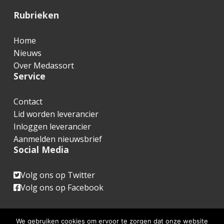
F
Rubrieken
o
Home
o
Nieuws
t
Over Medassort
Service
e
r
Contact
Lid worden leverancier
Inloggen leverancier
Aanmelden nieuwsbrief
Social Media
Volg ons op Twitter
Volg ons op Facebook
We gebruiken cookies om ervoor te zorgen dat onze website