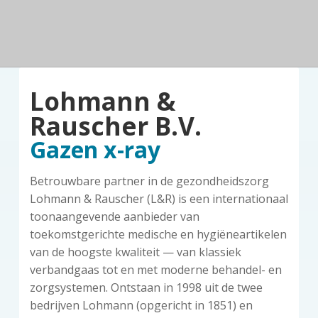
n
a
o
k
d
v
u
s
e
z
i
d
t
o
g
r
a
g
Lohmann &
t
i
Rauscher B.V.
e
Gazen x-ray
Betrouwbare partner in de gezondheidszorg
Lohmann & Rauscher (L&R) is een internationaal
toonaangevende aanbieder van
toekomstgerichte medische en hygiëneartikelen
van de hoogste kwaliteit — van klassiek
verbandgaas tot en met moderne behandel- en
zorgsystemen. Ontstaan in 1998 uit de twee
bedrijven Lohmann (opgericht in 1851) en