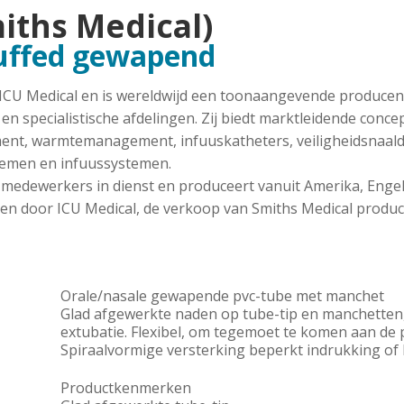
iths Medical)
cuffed gewapend
 ICU Medical en is wereldwijd een toonaangevende produce
 en specialistische afdelingen. Zij biedt marktleidende conc
, warmtemanagement, infuuskatheters, veiligheidsnaalden
temen en infuussystemen.
 medewerkers in dienst en produceert vanuit Amerika, Engela
n door ICU Medical, de verkoop van Smiths Medical producte
Orale/nasale gewapende pvc-tube met manchet
Glad afgewerkte naden op tube-tip en manchetten,
extubatie. Flexibel, om tegemoet te komen aan de p
Spiraalvormige versterking beperkt indrukking of
Productkenmerken