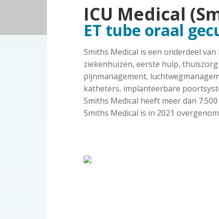
a
o
k
o
ICU Medical (Sm
o
v
u
s
ET tube oraal ge
p
i
d
t
i
g
Smiths Medical is een onderdeel van
n
a
ziekenhuizen, eerste hulp, thuiszorg
d
t
pijnmanagement, luchtwegmanagement
e
i
katheters, implanteerbare poortsys
z
e
o
Smiths Medical heeft meer dan 7.500
r
Smiths Medical is in 2021 overgenome
g