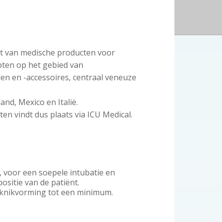
i
t
e
nt van medische producten voor
epten op het gebied van
 en -accessoires, centraal veneuze
nd, Mexico en Italië.
n vindt dus plaats via ICU Medical.
 voor een soepele intubatie en
ositie van de patiënt.
 knikvorming tot een minimum.