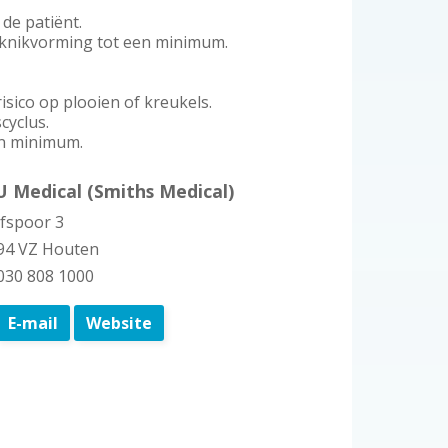
de patiënt.
 knikvorming tot een minimum.
isico op plooien of kreukels.
cyclus.
en minimum.
U Medical (Smiths Medical)
fspoor 3
94 VZ Houten
 030 808 1000
E-mail
Website