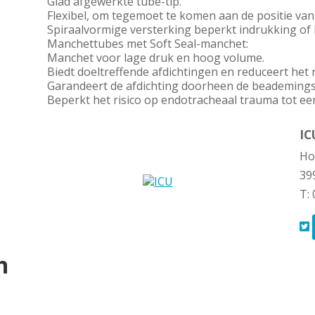
Glad afgewerkte tube-tip.
Flexibel, om tegemoet te komen aan de positie van 
Spiraalvormige versterking beperkt indrukking of
Manchettubes met Soft Seal-manchet:
Manchet voor lage druk en hoog volume.
Biedt doeltreffende afdichtingen en reduceert het r
Garandeert de afdichting doorheen de beademings
Beperkt het risico op endotracheaal trauma tot e
IC
Ho
39
T:
n