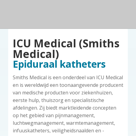
n
a
o
k
d
v
u
s
e
z
i
d
t
o
g
r
a
g
ICU Medical (Smiths
t
i
Medical)
e
Epiduraal katheters
Smiths Medical is een onderdeel van ICU Medical
en is wereldwijd een toonaangevende producent
van medische producten voor ziekenhuizen,
eerste hulp, thuiszorg en specialistische
afdelingen. Zij biedt marktleidende concepten
op het gebied van pijnmanagement,
luchtwegmanagement, warmtemanagement,
infuuskatheters, veiligheidsnaalden en -