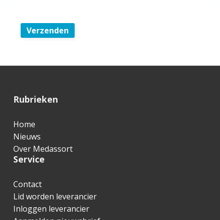
Verzenden
F
Rubrieken
o
Home
o
Nieuws
t
Over Medassort
Service
e
r
Contact
Lid worden leverancier
Inloggen leverancier