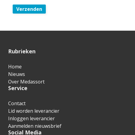
Verzenden
F
Rubrieken
o
Home
o
Nieuws
t
Over Medassort
Service
e
r
Contact
Lid worden leverancier
Inloggen leverancier
Aanmelden nieuwsbrief
Social Media