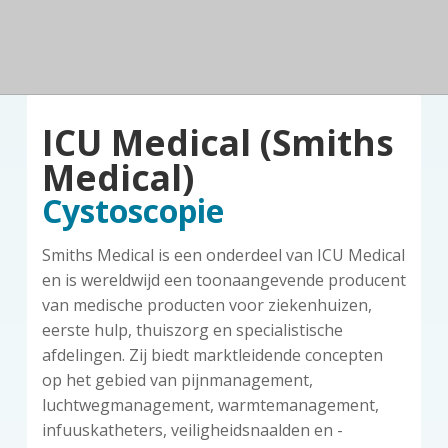
n
a
o
k
d
v
u
s
e
z
i
d
t
o
g
r
a
g
ICU Medical (Smiths
t
i
Medical)
e
Cystoscopie
Smiths Medical is een onderdeel van ICU Medical
en is wereldwijd een toonaangevende producent
van medische producten voor ziekenhuizen,
eerste hulp, thuiszorg en specialistische
afdelingen. Zij biedt marktleidende concepten
op het gebied van pijnmanagement,
luchtwegmanagement, warmtemanagement,
infuuskatheters, veiligheidsnaalden en -