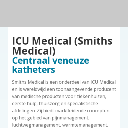
n
a
o
k
d
v
u
s
e
z
i
d
t
o
g
r
a
g
ICU Medical (Smiths
t
i
Medical)
e
Centraal veneuze
katheters
Smiths Medical is een onderdeel van ICU Medical
en is wereldwijd een toonaangevende producent
van medische producten voor ziekenhuizen,
eerste hulp, thuiszorg en specialistische
afdelingen. Zij biedt marktleidende concepten
op het gebied van pijnmanagement,
luchtwegmanagement, warmtemanagement,