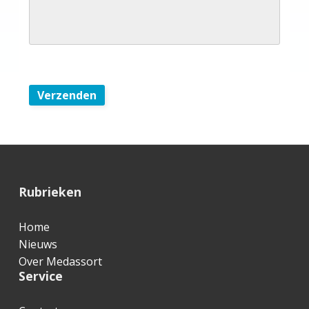
Verzenden
F
Rubrieken
o
Home
o
Nieuws
t
Over Medassort
Service
e
r