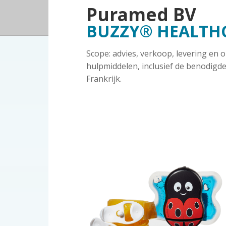
a
o
k
o
Puramed BV
o
v
u
s
BUZZY® HEALTH
p
i
d
t
i
g
Scope: advies, verkoop, levering e
n
a
hulpmiddelen, inclusief de benodigde
d
t
Frankrijk.
e
i
z
e
o
r
g