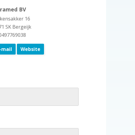
ramed BV
skensakker 16
71 SK Bergeijk
 0497769038
-mail
Website