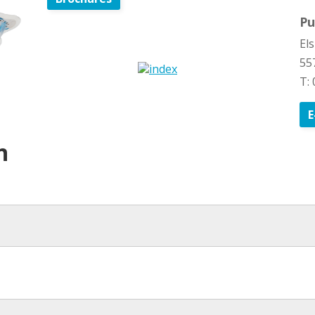
Pu
El
55
T:
E
n