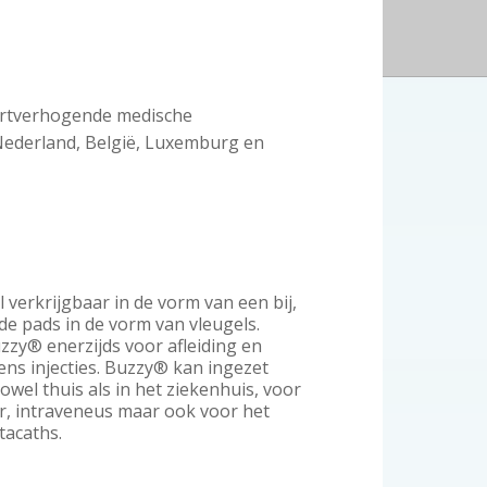
i
t
e
ortverhogende medische
 Nederland, België, Luxemburg en
verkrijgbaar in de vorm van een bij,
de pads in de vorm van vleugels.
zzy® enerzijds voor afleiding en
dens injecties. Buzzy® kan ingezet
owel thuis als in het ziekenhuis, voor
ir, intraveneus maar ook voor het
tacaths.