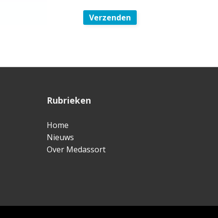
Verzenden
F
Rubrieken
o
Home
o
Nieuws
t
Over Medassort
e
r
www.medassort.nl © 2026 |
Website realisatie & advies
: 