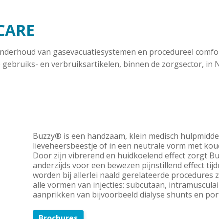
CARE
n onderhoud van gasevacuatiesystemen en procedureel comf
 gebruiks- en verbruiksartikelen, binnen de zorgsector, in
Buzzy® is een handzaam, klein medisch hulpmiddel 
lieveheersbeestje of in een neutrale vorm met kou
Door zijn vibrerend en huidkoelend effect zorgt Bu
anderzijds voor een bewezen pijnstillend effect tij
worden bij allerlei naald gerelateerde procedures z
alle vormen van injecties: subcutaan, intramuscula
aanprikken van bijvoorbeeld dialyse shunts en por
Brochures