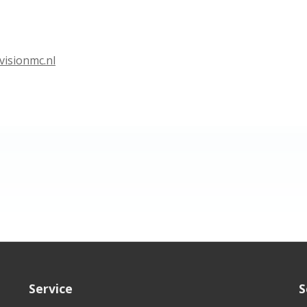
isionmc.nl
Service
S