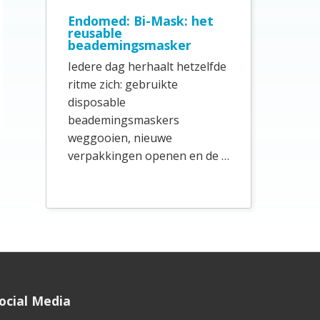
e
Endomed: Bi-Mask: het
b
reusable
beademingsmasker
a
Iedere dag herhaalt hetzelfde
r
ritme zich: gebruikte
disposable
beademingsmaskers
weggooien, nieuwe
verpakkingen openen en de …
ocial Media