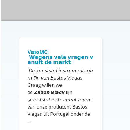
i
t
e
P
r
i
VisioMC:
𝗪𝗲𝗴𝗲𝗻𝘀 𝘃𝗲𝗹𝗲 𝘃𝗿𝗮𝗴𝗲𝗻 𝘃
m
𝗮𝗻𝘂𝗶𝘁 𝗱𝗲 𝗺𝗮𝗿𝗸𝘁
a
𝘋𝘦 𝘬𝘶𝘯𝘴𝘵𝘴𝘵𝘰𝘧 𝘪𝘯𝘴𝘵𝘳𝘶𝘮𝘦𝘯𝘵𝘢𝘳𝘪𝘶
i
𝘮 𝘭𝘪𝘫𝘯 𝘷𝘢𝘯 𝘉𝘢𝘴𝘵𝘰𝘴 𝘝𝘪𝘦𝘨𝘢𝘴
Graag willen we
r
de 𝙕𝙞𝙡𝙡𝙞𝙤𝙣 𝘽𝙡𝙖𝙘𝙠 lijn
e
(𝘬𝘶𝘯𝘴𝘵𝘴𝘵𝘰𝘧 𝘪𝘯𝘴𝘵𝘳𝘶𝘮𝘦𝘯𝘵𝘢𝘳𝘪𝘶𝘮)
S
van onze producent Bastos
Viegas uit Portugal onder de
i
…
d