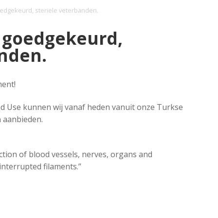
edgekeurd, steriele veterbanden.
 goedgekeurd,
anden.
ent!
d Use kunnen wij vanaf heden vanuit onze Turkse
n aanbieden.
action of blood vessels, nerves, organs and
nterrupted filaments.’’