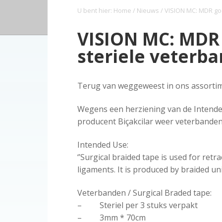
a
o
s
k
o
U bent hier:
Home
/
Nieuws
/ VISION MC: MDR go
o
v
u
i
s
p
i
d
d
t
VISION MC: MDR
i
g
e
steriele veterb
n
a
b
d
t
a
e
i
r
Terug van weggeweest in ons assortim
z
e
o
Wegens een herziening van de Intende
r
producent Biçakcilar weer veterbande
g
Intended Use:
‘’Surgical braided tape is used for retr
ligaments. It is produced by braided uni
Veterbanden / Surgical Braded tape:
– Steriel per 3 stuks verpakt
– 3mm * 70cm