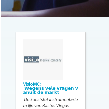
i
t
e
P
r
i
m
a
i
r
e
VisioMC:
𝗪𝗲𝗴𝗲𝗻𝘀 𝘃𝗲𝗹𝗲 𝘃𝗿𝗮𝗴𝗲𝗻 𝘃
S
𝗮𝗻𝘂𝗶𝘁 𝗱𝗲 𝗺𝗮𝗿𝗸𝘁
i
𝘋𝘦 𝘬𝘶𝘯𝘴𝘵𝘴𝘵𝘰𝘧 𝘪𝘯𝘴𝘵𝘳𝘶𝘮𝘦𝘯𝘵𝘢𝘳𝘪𝘶
d
𝘮 𝘭𝘪𝘫𝘯 𝘷𝘢𝘯 𝘉𝘢𝘴𝘵𝘰𝘴 𝘝𝘪𝘦𝘨𝘢𝘴