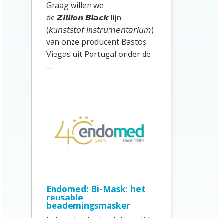
e
Graag willen we
de 𝙕𝙞𝙡𝙡𝙞𝙤𝙣 𝘽𝙡𝙖𝙘𝙠 lijn
b
(𝘬𝘶𝘯𝘴𝘵𝘴𝘵𝘰𝘧 𝘪𝘯𝘴𝘵𝘳𝘶𝘮𝘦𝘯𝘵𝘢𝘳𝘪𝘶𝘮)
a
van onze producent Bastos
r
Viegas uit Portugal onder de
…
Endomed: Bi-Mask: het
reusable
beademingsmasker