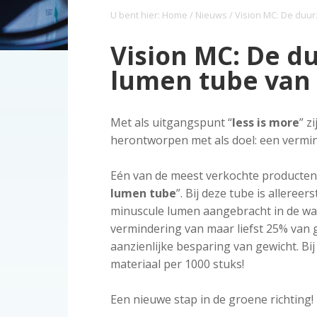
k
a
o
s
k
U bent hier:
Home
/
Nieuws
/ Vision MC: De duu
o
v
u
i
s
o
i
d
d
t
Vision MC: De d
p
g
e
lumen tube van
i
a
b
n
t
a
d
i
r
Met als uitgangspunt “
less is more
” z
e
e
herontworpen met als doel: een vermi
z
o
r
Eén van de meest verkochte producten, 
g
lumen tube
”. Bij deze tube is alleree
minuscule lumen aangebracht in de wa
vermindering van maar liefst 25% van 
aanzienlijke besparing van gewicht. Bij
materiaal per 1000 stuks!
Een nieuwe stap in de groene richting!