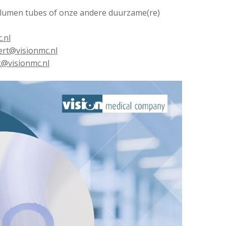
i-lumen tubes of onze andere duurzame(re)
.nl
ert@visionmc.nl
@visionmc.nl