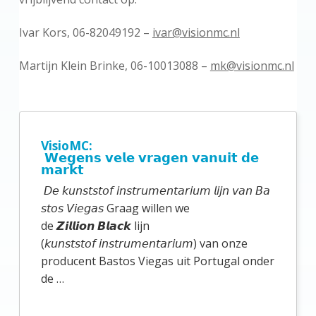
Ivar Kors, 06-82049192 –
ivar@visionmc.nl
Martijn Klein Brinke, 06-10013088 –
mk@visionmc.nl
P
r
VisioMC:
𝗪𝗲𝗴𝗲𝗻𝘀 𝘃𝗲𝗹𝗲 𝘃𝗿𝗮𝗴𝗲𝗻 𝘃𝗮𝗻𝘂𝗶𝘁 𝗱𝗲
i
𝗺𝗮𝗿𝗸𝘁
m
𝘋𝘦 𝘬𝘶𝘯𝘴𝘵𝘴𝘵𝘰𝘧 𝘪𝘯𝘴𝘵𝘳𝘶𝘮𝘦𝘯𝘵𝘢𝘳𝘪𝘶𝘮 𝘭𝘪𝘫𝘯 𝘷𝘢𝘯 𝘉𝘢
a
𝘴𝘵𝘰𝘴 𝘝𝘪𝘦𝘨𝘢𝘴 Graag willen we
de 𝙕𝙞𝙡𝙡𝙞𝙤𝙣 𝘽𝙡𝙖𝙘𝙠 lijn
i
(𝘬𝘶𝘯𝘴𝘵𝘴𝘵𝘰𝘧 𝘪𝘯𝘴𝘵𝘳𝘶𝘮𝘦𝘯𝘵𝘢𝘳𝘪𝘶𝘮) van onze
r
producent Bastos Viegas uit Portugal onder
e
de …
S