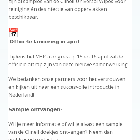
zijn al samples van de Clinell Universal Wipes voor
reiniging én desinfectie van oppervlakken
beschikbaar.
𝗢𝗳𝗳𝗶𝗰𝗶ë𝗹𝗲 𝗹𝗮𝗻𝗰𝗲𝗿𝗶𝗻𝗴 𝗶𝗻 𝗮𝗽𝗿𝗶𝗹
Tijdens het VHIG congres op 15 en 16 april zal de
officiële aftrap zijn van deze nieuwe samenwerking.
We bedanken onze partners voor het vertrouwen
en kijken uit naar een succesvolle introductie in
Nederland!
𝗦𝗮𝗺𝗽𝗹𝗲 𝗼𝗻𝘁𝘃𝗮𝗻𝗴𝗲𝗻?
Wil je meer informatie of wil je alvast een sample
van de Clinell doekjes ontvangen? Neem dan
vrijblijvend contact op.