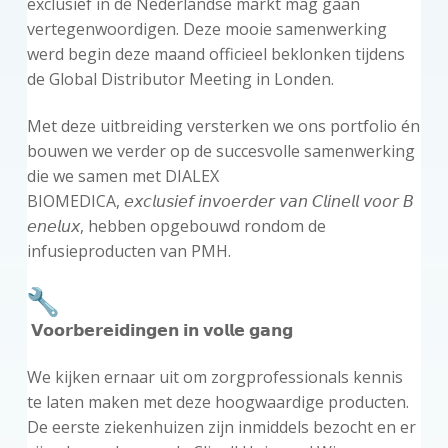
exclusief in de Nederlandse markt mag gaan
vertegenwoordigen. Deze mooie samenwerking
werd begin deze maand officieel beklonken tijdens
de Global Distributor Meeting in Londen.
Met deze uitbreiding versterken we ons portfolio én
bouwen we verder op de succesvolle samenwerking
die we samen met DIALEX
BIOMEDICA, 𝘦𝘹𝘤𝘭𝘶𝘴𝘪𝘦𝘧 𝘪𝘯𝘷𝘰𝘦𝘳𝘥𝘦𝘳 𝘷𝘢𝘯 𝘊𝘭𝘪𝘯𝘦𝘭𝘭 𝘷𝘰𝘰𝘳 𝘉
𝘦𝘯𝘦𝘭𝘶𝘹, hebben opgebouwd rondom de
infusieproducten van PMH.
𝗩𝗼𝗼𝗿𝗯𝗲𝗿𝗲𝗶𝗱𝗶𝗻𝗴𝗲𝗻 𝗶𝗻 𝘃𝗼𝗹𝗹𝗲 𝗴𝗮𝗻𝗴
We kijken ernaar uit om zorgprofessionals kennis
te laten maken met deze hoogwaardige producten.
De eerste ziekenhuizen zijn inmiddels bezocht en er