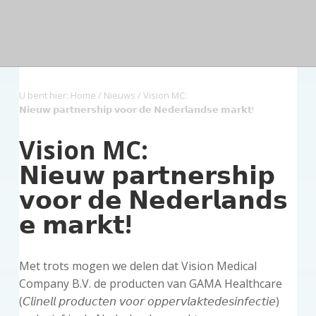
n
a
o
s
k
d
v
u
i
s
e
z
i
d
d
t
o
g
e
r
a
b
g
U bent hier:
Home
/
Nieuws
/ Vision MC:
t
a
𝗡𝗶𝗲𝘂𝘄 𝗽𝗮𝗿𝘁𝗻𝗲𝗿𝘀𝗵𝗶𝗽 𝘃𝗼𝗼𝗿 𝗱𝗲 𝗡𝗲𝗱𝗲𝗿𝗹𝗮𝗻𝗱𝘀𝗲 𝗺𝗮𝗿𝗸𝘁!
i
r
e
Vision MC:
𝗡𝗶𝗲𝘂𝘄 𝗽𝗮𝗿𝘁𝗻𝗲𝗿𝘀𝗵𝗶𝗽
𝘃𝗼𝗼𝗿 𝗱𝗲 𝗡𝗲𝗱𝗲𝗿𝗹𝗮𝗻𝗱𝘀
𝗲 𝗺𝗮𝗿𝗸𝘁!
Met trots mogen we delen dat Vision Medical
Company B.V. de producten van GAMA Healthcare
(𝘊𝘭𝘪𝘯𝘦𝘭𝘭 𝘱𝘳𝘰𝘥𝘶𝘤𝘵𝘦𝘯 𝘷𝘰𝘰𝘳 𝘰𝘱𝘱𝘦𝘳𝘷𝘭𝘢𝘬𝘵𝘦𝘥𝘦𝘴𝘪𝘯𝘧𝘦𝘤𝘵𝘪𝘦)