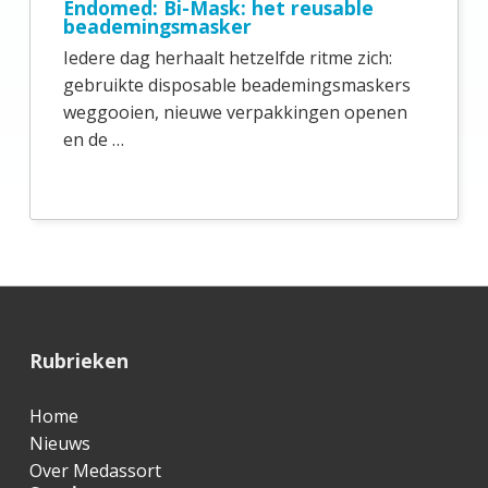
i
Endomed: Bi-Mask: het reusable
beademingsmasker
d
Iedere dag herhaalt hetzelfde ritme zich:
e
gebruikte disposable beademingsmaskers
b
weggooien, nieuwe verpakkingen openen
en de …
a
r
F
Rubrieken
o
Home
o
Nieuws
t
Over Medassort