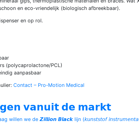
mineraal gips, thermoplastische materialen en braces. Wat X
schoon en eco-vriendelijk (biologisch afbreekbaar).
ispenser en op rol.
baar
ars (polycaprolactone/PCL)
eindig aanpasbaar
ulier:
Contact – Pro-Motion Medical
𝗻 𝘃𝗮𝗻𝘂𝗶𝘁 𝗱𝗲 𝗺𝗮𝗿𝗸𝘁
𝘝𝘪𝘦𝘨𝘢𝘴 Graag willen we de 𝙕𝙞𝙡𝙡𝙞𝙤𝙣 𝘽𝙡𝙖𝙘𝙠 lijn (𝘬𝘶𝘯𝘴𝘵𝘴𝘵𝘰𝘧 