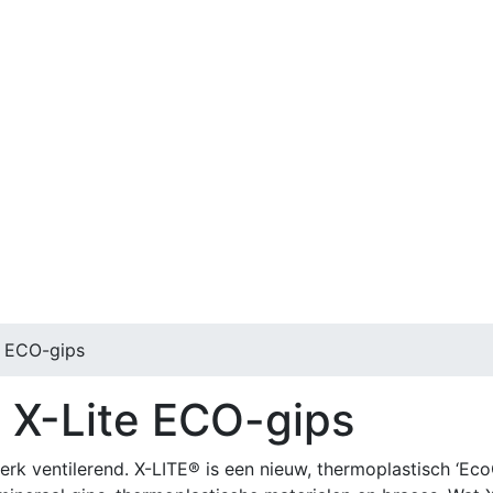
 ECO-gips
X-Lite ECO-gips
terk ventilerend. X-LITE® is een nieuw, thermoplastisch ‘Ec