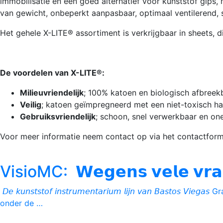
immobilisatie en een goed alternatief voor kunststof gips, 
van gewicht, onbeperkt aanpasbaar, optimaal ventilerend, 
Het gehele X-LITE® assortiment is verkrijgbaar in sheets, d
De voordelen van X-LITE®:
Milieuvriendelijk
; 100% katoen en biologisch afbreek
Veilig
; katoen geïmpregneerd met een niet-toxisch h
Gebruiksvriendelijk
; schoon, snel verwerkbaar en on
Voor meer informatie neem contact op via het contactform
Primaire
VisioMC: 𝗪𝗲𝗴𝗲𝗻𝘀 𝘃𝗲𝗹𝗲 𝘃𝗿𝗮𝗴
Sidebar
𝘋𝘦 𝘬𝘶𝘯𝘴𝘵𝘴𝘵𝘰𝘧 𝘪𝘯𝘴𝘵𝘳𝘶𝘮𝘦𝘯𝘵𝘢𝘳𝘪𝘶𝘮 𝘭𝘪𝘫𝘯 𝘷𝘢𝘯 𝘉𝘢𝘴𝘵𝘰𝘴 
onder de …