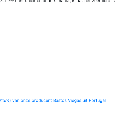
-LITE® echt uniek en anders maakt, is dat het zeer licht is
𝘯𝘴𝘵𝘳𝘶𝘮𝘦𝘯𝘵𝘢𝘳𝘪𝘶𝘮) van onze producent Bastos Viegas uit Portugal