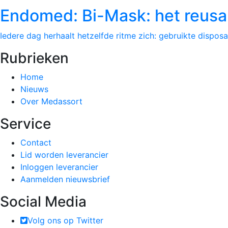
Endomed: Bi-Mask: het reus
Iedere dag herhaalt hetzelfde ritme zich: gebruikte dis
Footer
Rubrieken
Home
Nieuws
Over Medassort
Service
Contact
Lid worden leverancier
Inloggen leverancier
Aanmelden nieuwsbrief
Social Media
Volg ons op Twitter