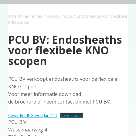
a
o
s
k
r
g
v
u
i
s
U bent hier:
Home
/
Nieuws
/ PCU BV: Endosheaths voor flexibele
i
d
d
t
KNO scopen
g
e
a
b
PCU BV: Endosheaths
t
a
voor flexibele KNO
i
r
scopen
e
PCU BV verkoopt endosheaths voor de flexibele
KNO scopen.
Voor meer informatie download
de brochure of neem contact op met PCU BV.
Cover-Ent-ING-web-Jan21-1
Downloaden
PCU B.V.
Wassenaarweg 4