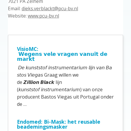
7021 PA Zelhem
Email:
dieks.verblackt@pcu-bv.nl
Website:
www.pcu-bv.nl
P
r
VisioMC:
𝗪𝗲𝗴𝗲𝗻𝘀 𝘃𝗲𝗹𝗲 𝘃𝗿𝗮𝗴𝗲𝗻 𝘃𝗮𝗻𝘂𝗶𝘁 𝗱𝗲
i
𝗺𝗮𝗿𝗸𝘁
m
𝘋𝘦 𝘬𝘶𝘯𝘴𝘵𝘴𝘵𝘰𝘧 𝘪𝘯𝘴𝘵𝘳𝘶𝘮𝘦𝘯𝘵𝘢𝘳𝘪𝘶𝘮 𝘭𝘪𝘫𝘯 𝘷𝘢𝘯 𝘉𝘢
a
𝘴𝘵𝘰𝘴 𝘝𝘪𝘦𝘨𝘢𝘴 Graag willen we
de 𝙕𝙞𝙡𝙡𝙞𝙤𝙣 𝘽𝙡𝙖𝙘𝙠 lijn
i
(𝘬𝘶𝘯𝘴𝘵𝘴𝘵𝘰𝘧 𝘪𝘯𝘴𝘵𝘳𝘶𝘮𝘦𝘯𝘵𝘢𝘳𝘪𝘶𝘮) van onze
r
producent Bastos Viegas uit Portugal onder
e
de …
S
i
Endomed: Bi-Mask: het reusable
beademingsmasker