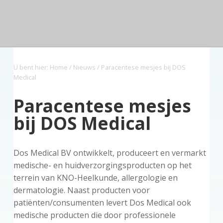
n
a
o
s
k
d
v
u
i
s
e
z
i
d
d
t
o
g
e
r
a
b
g
U bent hier:
Home
/
Nieuws
/ Paracentese mesjes bij DOS
t
a
Medical
i
r
e
Paracentese mesjes
bij DOS Medical
Dos Medical BV ontwikkelt, produceert en vermarkt
medische- en huidverzorgingsproducten op het
terrein van KNO-Heelkunde, allergologie en
dermatologie. Naast producten voor
patiënten/consumenten levert Dos Medical ook
medische producten die door professionele