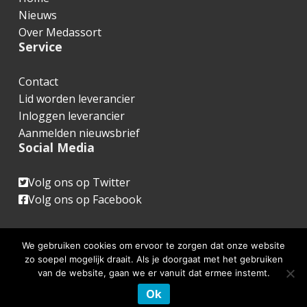
o
Nieuws
t
Over Medassort
Service
e
r
Contact
Lid worden leverancier
Inloggen leverancier
Aanmelden nieuwsbrief
Social Media
Volg ons op Twitter
Volg ons op Facebook
We gebruiken cookies om ervoor te zorgen dat onze website
zo soepel mogelijk draait. Als je doorgaat met het gebruiken
van de website, gaan we er vanuit dat ermee instemt.
www.medassort.nl © 2026 |
Website realisatie & advies
:
WebFundament
Ok