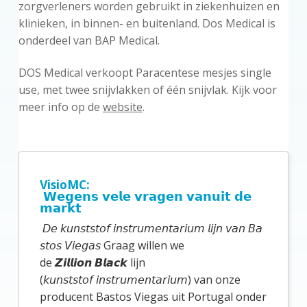
zorgverleners worden gebruikt in ziekenhuizen en
klinieken, in binnen- en buitenland. Dos Medical is
onderdeel van BAP Medical.
DOS Medical verkoopt Paracentese mesjes single
use, met twee snijvlakken of één snijvlak. Kijk voor
meer info op de
website
.
P
r
VisioMC:
𝗪𝗲𝗴𝗲𝗻𝘀 𝘃𝗲𝗹𝗲 𝘃𝗿𝗮𝗴𝗲𝗻 𝘃𝗮𝗻𝘂𝗶𝘁 𝗱𝗲
i
𝗺𝗮𝗿𝗸𝘁
m
𝘋𝘦 𝘬𝘶𝘯𝘴𝘵𝘴𝘵𝘰𝘧 𝘪𝘯𝘴𝘵𝘳𝘶𝘮𝘦𝘯𝘵𝘢𝘳𝘪𝘶𝘮 𝘭𝘪𝘫𝘯 𝘷𝘢𝘯 𝘉𝘢
a
𝘴𝘵𝘰𝘴 𝘝𝘪𝘦𝘨𝘢𝘴 Graag willen we
de 𝙕𝙞𝙡𝙡𝙞𝙤𝙣 𝘽𝙡𝙖𝙘𝙠 lijn
i
(𝘬𝘶𝘯𝘴𝘵𝘴𝘵𝘰𝘧 𝘪𝘯𝘴𝘵𝘳𝘶𝘮𝘦𝘯𝘵𝘢𝘳𝘪𝘶𝘮) van onze
r
producent Bastos Viegas uit Portugal onder