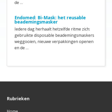
e
de …
S
i
Endomed: Bi-Mask: het reusable
beademingsmasker
d
Iedere dag herhaalt hetzelfde ritme zich:
e
gebruikte disposable beademingsmaskers
b
weggooien, nieuwe verpakkingen openen
en de …
a
r
F
Rubrieken
o
Home