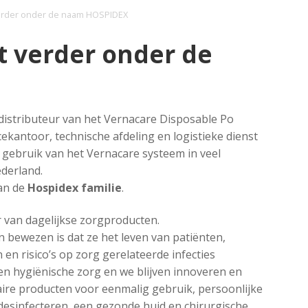
erder onder de naam HOSPIDEX
 verder onder de
 distributeur van het Vernacare Disposable Po
ekantoor, technische afdeling en logistieke dienst
l gebruik van het Vernacare systeem in veel
ederland.
van de
Hospidex familie
.
 van dagelijkse zorgproducten.
 bewezen is dat ze het leven van patiënten,
n risico’s op zorg gerelateerde infecties
e en hygiënische zorg en we blijven innoveren en
ire producten voor eenmalig gebruik, persoonlijke
n desinfecteren, een gezonde huid en chirurgische