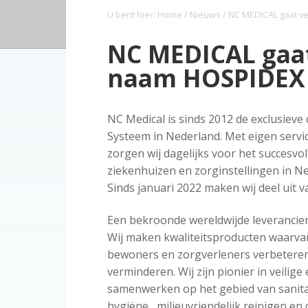
a
o
s
k
o
U bent hier:
Home
/
Nieuws
/ NC MEDICAL gaat v
o
v
u
i
s
p
i
d
d
t
NC MEDICAL gaat
i
g
e
naam HOSPIDEX
n
a
b
d
t
a
e
i
r
NC Medical is sinds 2012 de exclusieve
z
e
Systeem in Nederland. Met eigen servic
o
zorgen wij dagelijks voor het succesvo
r
ziekenhuizen en zorginstellingen in N
g
Sinds januari 2022 maken wij deel uit 
Een bekroonde wereldwijde leverancier
Wij maken kwaliteitsproducten waarvan
bewoners en zorgverleners verbeteren e
verminderen. Wij zijn pionier in veilig
samenwerken op het gebied van sanita
hygiëne , milieuvriendelijk reinigen e