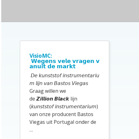
i
t
e
P
r
i
VisioMC:
𝗪𝗲𝗴𝗲𝗻𝘀 𝘃𝗲𝗹𝗲 𝘃𝗿𝗮𝗴𝗲𝗻 𝘃
m
𝗮𝗻𝘂𝗶𝘁 𝗱𝗲 𝗺𝗮𝗿𝗸𝘁
a
𝘋𝘦 𝘬𝘶𝘯𝘴𝘵𝘴𝘵𝘰𝘧 𝘪𝘯𝘴𝘵𝘳𝘶𝘮𝘦𝘯𝘵𝘢𝘳𝘪𝘶
i
𝘮 𝘭𝘪𝘫𝘯 𝘷𝘢𝘯 𝘉𝘢𝘴𝘵𝘰𝘴 𝘝𝘪𝘦𝘨𝘢𝘴
Graag willen we
r
de 𝙕𝙞𝙡𝙡𝙞𝙤𝙣 𝘽𝙡𝙖𝙘𝙠 lijn
e
(𝘬𝘶𝘯𝘴𝘵𝘴𝘵𝘰𝘧 𝘪𝘯𝘴𝘵𝘳𝘶𝘮𝘦𝘯𝘵𝘢𝘳𝘪𝘶𝘮)
S
van onze producent Bastos
Viegas uit Portugal onder de
i
…
d