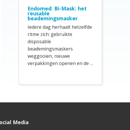
e
Endomed: Bi-Mask: het
b
reusable
beademingsmasker
a
Iedere dag herhaalt hetzelfde
r
ritme zich: gebruikte
disposable
beademingsmaskers
weggooien, nieuwe
verpakkingen openen en de …
ocial Media