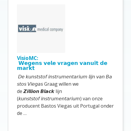
r
i
m
a
i
r
VisioMC:
e
𝗪𝗲𝗴𝗲𝗻𝘀 𝘃𝗲𝗹𝗲 𝘃𝗿𝗮𝗴𝗲𝗻 𝘃𝗮𝗻𝘂𝗶𝘁 𝗱𝗲
𝗺𝗮𝗿𝗸𝘁
S
𝘋𝘦 𝘬𝘶𝘯𝘴𝘵𝘴𝘵𝘰𝘧 𝘪𝘯𝘴𝘵𝘳𝘶𝘮𝘦𝘯𝘵𝘢𝘳𝘪𝘶𝘮 𝘭𝘪𝘫𝘯 𝘷𝘢𝘯 𝘉𝘢
i
𝘴𝘵𝘰𝘴 𝘝𝘪𝘦𝘨𝘢𝘴 Graag willen we
d
de 𝙕𝙞𝙡𝙡𝙞𝙤𝙣 𝘽𝙡𝙖𝙘𝙠 lijn
(𝘬𝘶𝘯𝘴𝘵𝘴𝘵𝘰𝘧 𝘪𝘯𝘴𝘵𝘳𝘶𝘮𝘦𝘯𝘵𝘢𝘳𝘪𝘶𝘮) van onze
e
producent Bastos Viegas uit Portugal onder
b
de …
a
r