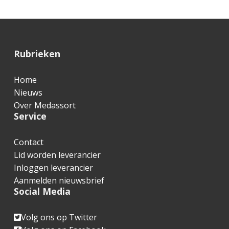
F
Rubrieken
o
Home
o
Nieuws
t
Over Medassort
Service
e
r
Contact
Lid worden leverancier
Inloggen leverancier
Aanmelden nieuwsbrief
Social Media
Volg ons op Twitter