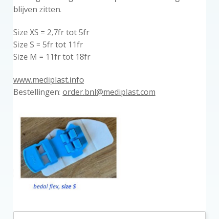
blijven zitten.
Size XS = 2,7fr tot 5fr
Size S = 5fr tot 11fr
Size M = 11fr tot 18fr
www.mediplast.info
Bestellingen:
order.bnl@mediplast.com
P