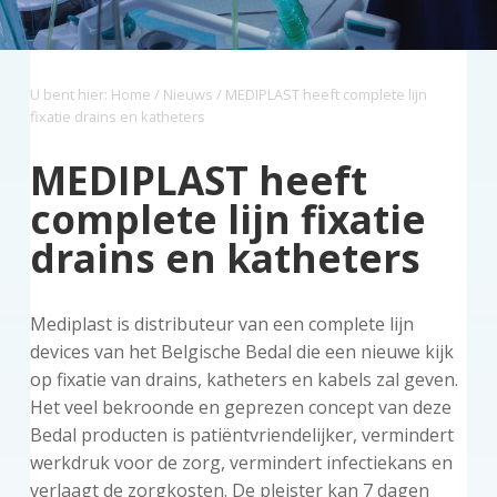
z
a
o
s
k
o
v
u
i
s
r
i
d
d
t
g
U bent hier:
Home
/
Nieuws
/ MEDIPLAST heeft complete lijn
g
e
fixatie drains en katheters
a
b
t
a
MEDIPLAST heeft
i
r
complete lijn fixatie
e
drains en katheters
Mediplast is distributeur van een complete lijn
devices van het Belgische Bedal die een nieuwe kijk
op fixatie van drains, katheters en kabels zal geven.
Het veel bekroonde en geprezen concept van deze
Bedal producten is patiëntvriendelijker, vermindert
werkdruk voor de zorg, vermindert infectiekans en
verlaagt de zorgkosten. De pleister kan 7 dagen