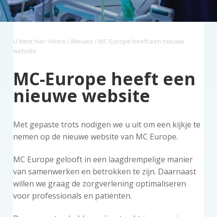
z
a
o
s
k
o
v
u
i
s
r
i
d
d
t
g
U bent hier:
Home
/
Nieuws
/ MC-Europe heeft een nieuwe
g
e
website
a
b
t
a
MC-Europe heeft een
i
r
nieuwe website
e
Met gepaste trots nodigen we u uit om een kijkje te
nemen op de nieuwe website van MC Europe.
MC Europe gelooft in een laagdrempelige manier
van samenwerken en betrokken te zijn. Daarnaast
willen we graag de zorgverlening optimaliseren
voor professionals en patiënten.