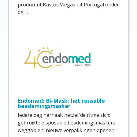
e
producent Bastos Viegas uit Portugal onder
b
de …
a
r
Endomed: Bi-Mask: het reusable
beademingsmasker
Iedere dag herhaalt hetzelfde ritme zich:
gebruikte disposable beademingsmaskers
weggooien, nieuwe verpakkingen openen