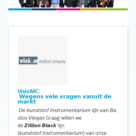
P
r
i
m
a
i
r
VisioMC:
e
𝗪𝗲𝗴𝗲𝗻𝘀 𝘃𝗲𝗹𝗲 𝘃𝗿𝗮𝗴𝗲𝗻 𝘃𝗮𝗻𝘂𝗶𝘁 𝗱𝗲
𝗺𝗮𝗿𝗸𝘁
S
𝘋𝘦 𝘬𝘶𝘯𝘴𝘵𝘴𝘵𝘰𝘧 𝘪𝘯𝘴𝘵𝘳𝘶𝘮𝘦𝘯𝘵𝘢𝘳𝘪𝘶𝘮 𝘭𝘪𝘫𝘯 𝘷𝘢𝘯 𝘉𝘢
i
𝘴𝘵𝘰𝘴 𝘝𝘪𝘦𝘨𝘢𝘴 Graag willen we
d
de 𝙕𝙞𝙡𝙡𝙞𝙤𝙣 𝘽𝙡𝙖𝙘𝙠 lijn
(𝘬𝘶𝘯𝘴𝘵𝘴𝘵𝘰𝘧 𝘪𝘯𝘴𝘵𝘳𝘶𝘮𝘦𝘯𝘵𝘢𝘳𝘪𝘶𝘮) van onze