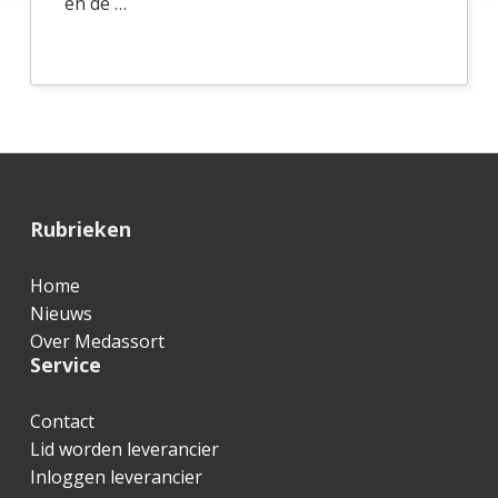
en de …
F
Rubrieken
o
Home
o
Nieuws
t
Over Medassort
Service
e
r
Contact
Lid worden leverancier
Inloggen leverancier