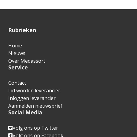
F
Rubrieken
o
Home
o
Nieuws
t
Over Medassort
Service
e
r
Contact
Lid worden leverancier
Inloggen leverancier
Aanmelden nieuwsbrief
Social Media
Volg ons op Twitter
Volg ons op Facebook