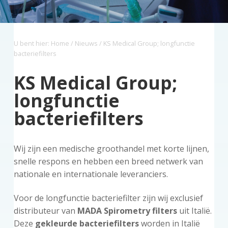
z
a
o
s
k
o
v
u
i
s
r
i
d
d
t
g
U bent hier:
Home
/
Nieuws
/ KS Medical Group; longfunctie
g
e
bacteriefilters
a
b
t
a
KS Medical Group;
i
r
longfunctie
e
bacteriefilters
Wij zijn een medische groothandel met korte lijnen,
snelle respons en hebben een breed netwerk van
nationale en internationale leveranciers.
Voor de longfunctie bacteriefilter zijn wij exclusief
distributeur van
MADA Spirometry filters
uit Italië.
Deze
gekleurde bacteriefilters
worden in Italië