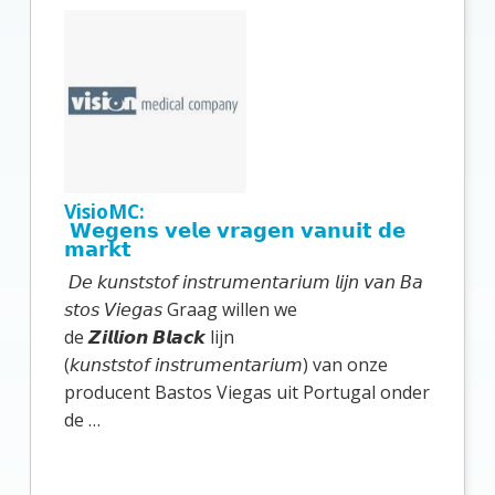
r
i
m
a
i
r
VisioMC:
e
𝗪𝗲𝗴𝗲𝗻𝘀 𝘃𝗲𝗹𝗲 𝘃𝗿𝗮𝗴𝗲𝗻 𝘃𝗮𝗻𝘂𝗶𝘁 𝗱𝗲
𝗺𝗮𝗿𝗸𝘁
S
𝘋𝘦 𝘬𝘶𝘯𝘴𝘵𝘴𝘵𝘰𝘧 𝘪𝘯𝘴𝘵𝘳𝘶𝘮𝘦𝘯𝘵𝘢𝘳𝘪𝘶𝘮 𝘭𝘪𝘫𝘯 𝘷𝘢𝘯 𝘉𝘢
i
𝘴𝘵𝘰𝘴 𝘝𝘪𝘦𝘨𝘢𝘴 Graag willen we
d
de 𝙕𝙞𝙡𝙡𝙞𝙤𝙣 𝘽𝙡𝙖𝙘𝙠 lijn
(𝘬𝘶𝘯𝘴𝘵𝘴𝘵𝘰𝘧 𝘪𝘯𝘴𝘵𝘳𝘶𝘮𝘦𝘯𝘵𝘢𝘳𝘪𝘶𝘮) van onze
e
producent Bastos Viegas uit Portugal onder
b
de …
a
r