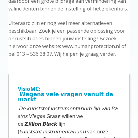
daardoor een grote bijdrage aan vermindering van
valincidenten binnen de instelling of het ziekenhuis.
Uiteraard zijn er nog veel meer alternatieven
beschikbaar. Zoek je een passende oplossing voor
onrustsituaties binnen jouw instelling? Bezoek
hiervoor onze website: www.humanprotection.nl of
bel 013 – 536 38 07. Wij helpen je graag verder.
P
r
VisioMC:
𝗪𝗲𝗴𝗲𝗻𝘀 𝘃𝗲𝗹𝗲 𝘃𝗿𝗮𝗴𝗲𝗻 𝘃𝗮𝗻𝘂𝗶𝘁 𝗱𝗲
i
𝗺𝗮𝗿𝗸𝘁
m
𝘋𝘦 𝘬𝘶𝘯𝘴𝘵𝘴𝘵𝘰𝘧 𝘪𝘯𝘴𝘵𝘳𝘶𝘮𝘦𝘯𝘵𝘢𝘳𝘪𝘶𝘮 𝘭𝘪𝘫𝘯 𝘷𝘢𝘯 𝘉𝘢
a
𝘴𝘵𝘰𝘴 𝘝𝘪𝘦𝘨𝘢𝘴 Graag willen we
de 𝙕𝙞𝙡𝙡𝙞𝙤𝙣 𝘽𝙡𝙖𝙘𝙠 lijn
i
(𝘬𝘶𝘯𝘴𝘵𝘴𝘵𝘰𝘧 𝘪𝘯𝘴𝘵𝘳𝘶𝘮𝘦𝘯𝘵𝘢𝘳𝘪𝘶𝘮) van onze
r