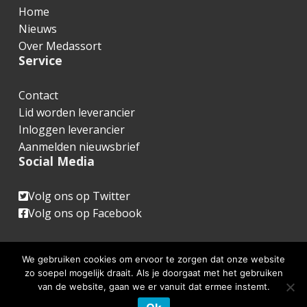
o
Home
o
Nieuws
t
Over Medassort
Service
e
r
Contact
Lid worden leverancier
Inloggen leverancier
Aanmelden nieuwsbrief
Social Media
Volg ons op Twitter
Volg ons op Facebook
We gebruiken cookies om ervoor te zorgen dat onze website
zo soepel mogelijk draait. Als je doorgaat met het gebruiken
van de website, gaan we er vanuit dat ermee instemt.
www.medassort.nl © 2026 |
Website realisatie & advies
:
WebFundament