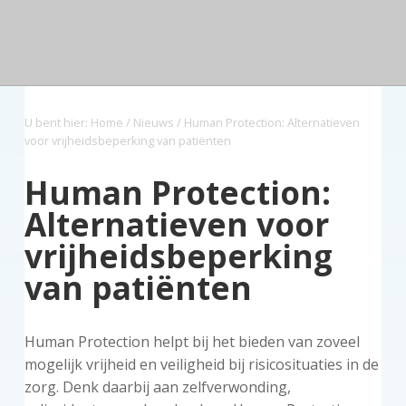
n
a
o
s
k
d
v
u
i
s
e
z
i
d
d
t
o
g
e
r
a
b
g
U bent hier:
Home
/
Nieuws
/ Human Protection: Alternatieven
t
a
voor vrijheidsbeperking van patiënten
i
r
e
Human Protection:
Alternatieven voor
vrijheidsbeperking
van patiënten
Human Protection helpt bij het bieden van zoveel
mogelijk vrijheid en veiligheid bij risicosituaties in de
zorg. Denk daarbij aan zelfverwonding,