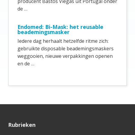
producent Bastos Viegas uit Portugal onder
e
de …
S
i
Endomed: Bi-Mask: het reusable
beademingsmasker
d
Iedere dag herhaalt hetzelfde ritme zich:
e
gebruikte disposable beademingsmaskers
b
weggooien, nieuwe verpakkingen openen
en de …
a
r
F
Rubrieken