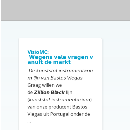
i
t
e
P
r
i
VisioMC:
𝗪𝗲𝗴𝗲𝗻𝘀 𝘃𝗲𝗹𝗲 𝘃𝗿𝗮𝗴𝗲𝗻 𝘃
m
𝗮𝗻𝘂𝗶𝘁 𝗱𝗲 𝗺𝗮𝗿𝗸𝘁
a
𝘋𝘦 𝘬𝘶𝘯𝘴𝘵𝘴𝘵𝘰𝘧 𝘪𝘯𝘴𝘵𝘳𝘶𝘮𝘦𝘯𝘵𝘢𝘳𝘪𝘶
i
𝘮 𝘭𝘪𝘫𝘯 𝘷𝘢𝘯 𝘉𝘢𝘴𝘵𝘰𝘴 𝘝𝘪𝘦𝘨𝘢𝘴
Graag willen we
r
de 𝙕𝙞𝙡𝙡𝙞𝙤𝙣 𝘽𝙡𝙖𝙘𝙠 lijn
e
(𝘬𝘶𝘯𝘴𝘵𝘴𝘵𝘰𝘧 𝘪𝘯𝘴𝘵𝘳𝘶𝘮𝘦𝘯𝘵𝘢𝘳𝘪𝘶𝘮)
S
van onze producent Bastos
Viegas uit Portugal onder de
i
…
d