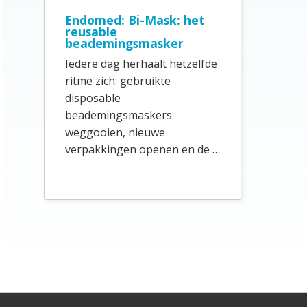
e
Endomed: Bi-Mask: het
b
reusable
beademingsmasker
a
Iedere dag herhaalt hetzelfde
r
ritme zich: gebruikte
disposable
beademingsmaskers
weggooien, nieuwe
verpakkingen openen en de …