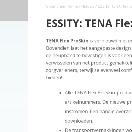
a
o
s
k
o
U bent hier:
Home
/
Nieuws
/ ESSITY: TENA Flex 
o
v
u
i
s
p
i
d
d
t
ESSITY: TENA Fle
i
g
e
n
a
b
d
TENA Flex ProSkin
is vernieuwd met e
t
a
e
Bovendien laat het aangepaste design
i
r
z
de heupband te bevestigen is voor ee
e
o
verwisselen van het product gemakkeli
r
zorgverleners, terwijl ze evenveel com
g
bieden!
Alle TENA Flex ProSkin-produ
artikelnummers. De nieuwe pr
instromen. Een handig overzic
downloaden.
De transportverpakkingen wor