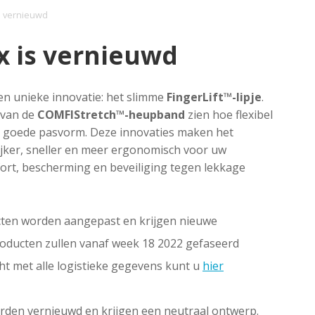
is vernieuwd
x is vernieuwd
en unieke innovatie: het slimme
FingerLift™-lipje
.
 van de
COMFIStretch™-heupband
zien hoe flexibel
n goede pasvorm. Deze innovaties maken het
jker, sneller en meer ergonomisch voor uw
fort, bescherming en beveiliging tegen lekkage
cten worden aangepast en krijgen nieuwe
oducten zullen vanaf week 18 2022 gefaseerd
ht met alle logistieke gegevens kunt u
hier
den vernieuwd en krijgen een neutraal ontwerp.