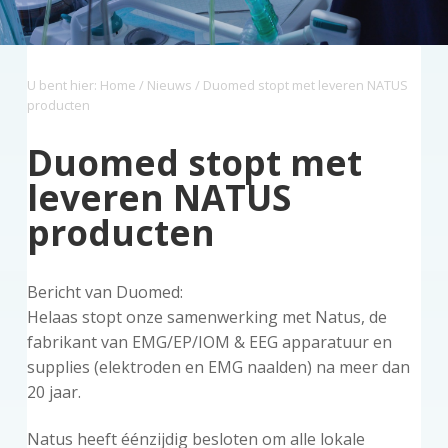
z
a
o
s
k
o
v
u
i
s
r
i
d
d
t
g
U bent hier:
Home
/
Nieuws
/ Duomed stopt met leveren NATUS
g
e
producten
a
b
t
a
Duomed stopt met
i
r
leveren NATUS
e
producten
Bericht van Duomed:
Helaas stopt onze samenwerking met Natus, de
fabrikant van EMG/EP/IOM & EEG apparatuur en
supplies (elektroden en EMG naalden) na meer dan
20 jaar.
Natus heeft éénzijdig besloten om alle lokale