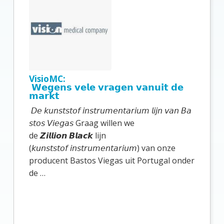
i
m
a
i
r
VisioMC:
e
𝗪𝗲𝗴𝗲𝗻𝘀 𝘃𝗲𝗹𝗲 𝘃𝗿𝗮𝗴𝗲𝗻 𝘃𝗮𝗻𝘂𝗶𝘁 𝗱𝗲
𝗺𝗮𝗿𝗸𝘁
S
𝘋𝘦 𝘬𝘶𝘯𝘴𝘵𝘴𝘵𝘰𝘧 𝘪𝘯𝘴𝘵𝘳𝘶𝘮𝘦𝘯𝘵𝘢𝘳𝘪𝘶𝘮 𝘭𝘪𝘫𝘯 𝘷𝘢𝘯 𝘉𝘢
i
𝘴𝘵𝘰𝘴 𝘝𝘪𝘦𝘨𝘢𝘴 Graag willen we
d
de 𝙕𝙞𝙡𝙡𝙞𝙤𝙣 𝘽𝙡𝙖𝙘𝙠 lijn
(𝘬𝘶𝘯𝘴𝘵𝘴𝘵𝘰𝘧 𝘪𝘯𝘴𝘵𝘳𝘶𝘮𝘦𝘯𝘵𝘢𝘳𝘪𝘶𝘮) van onze
e
producent Bastos Viegas uit Portugal onder
b
de …
a
r