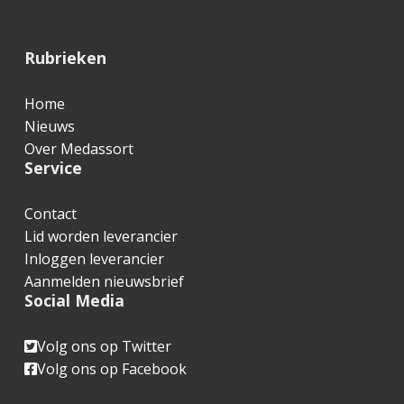
F
Rubrieken
o
Home
o
Nieuws
t
Over Medassort
Service
e
r
Contact
Lid worden leverancier
Inloggen leverancier
Aanmelden nieuwsbrief
Social Media
Volg ons op Twitter
Volg ons op Facebook