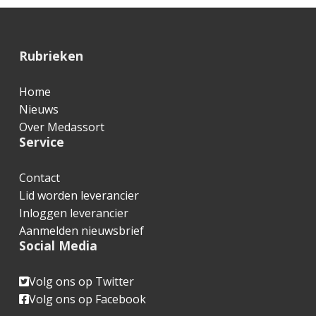
F
Rubrieken
o
Home
o
Nieuws
t
Over Medassort
Service
e
r
Contact
Lid worden leverancier
Inloggen leverancier
Aanmelden nieuwsbrief
Social Media
Volg ons op Twitter
Volg ons op Facebook