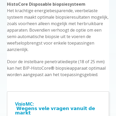
HistoCore Disposable biopsiesysteem
Het krachtige energiebesparende, veerbelaste
systeem maakt optimale biopsieresultaten mogelijk,
zoals voorheen alleen mogelijk met herbruikbare
apparaten. Bovendien verhoogt de optie om een
semi-automatische biopsie uit te voeren de
weefselopbrengst voor enkele toepassingen
aanzienlijk.
Door de instelbare penetratiediepte (18 of 25 mm)
kan het BIP-HistoCore® biopsieapparaat optimaal
worden aangepast aan het toepassingsgebied.
P
r
VisioMC:
𝗪𝗲𝗴𝗲𝗻𝘀 𝘃𝗲𝗹𝗲 𝘃𝗿𝗮𝗴𝗲𝗻 𝘃𝗮𝗻𝘂𝗶𝘁 𝗱𝗲
i
𝗺𝗮𝗿𝗸𝘁