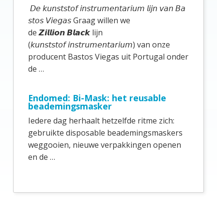
m
𝘋𝘦 𝘬𝘶𝘯𝘴𝘵𝘴𝘵𝘰𝘧 𝘪𝘯𝘴𝘵𝘳𝘶𝘮𝘦𝘯𝘵𝘢𝘳𝘪𝘶𝘮 𝘭𝘪𝘫𝘯 𝘷𝘢𝘯 𝘉𝘢
a
𝘴𝘵𝘰𝘴 𝘝𝘪𝘦𝘨𝘢𝘴 Graag willen we
de 𝙕𝙞𝙡𝙡𝙞𝙤𝙣 𝘽𝙡𝙖𝙘𝙠 lijn
i
(𝘬𝘶𝘯𝘴𝘵𝘴𝘵𝘰𝘧 𝘪𝘯𝘴𝘵𝘳𝘶𝘮𝘦𝘯𝘵𝘢𝘳𝘪𝘶𝘮) van onze
r
producent Bastos Viegas uit Portugal onder
e
de …
S
i
Endomed: Bi-Mask: het reusable
beademingsmasker
d
Iedere dag herhaalt hetzelfde ritme zich:
e
gebruikte disposable beademingsmaskers
b
weggooien, nieuwe verpakkingen openen
en de …
a
r