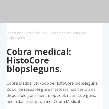
n
a
o
s
k
d
v
u
i
s
e
z
i
d
d
t
o
g
e
r
a
b
g
U bent hier:
Home
/
Nieuws
/ Cobra medical: HistoCore
t
a
biopsieguns.
i
r
e
Cobra medical:
HistoCore
biopsieguns.
Cobra Medical verkoop de HistoCore
biopsiegun
s.
Zowel de reusable guns met losse naalden als de
disposable guns. Bent u op zoek naar deze guns,
neem dan
contact
op met Cobra Medical.