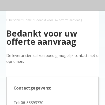
z
a
o
s
k
o
v
u
i
s
r
i
d
d
t
g
U bent hier:
Home
/ Bedankt voor uw offerte aanvraag
g
e
a
b
Bedankt voor uw
t
a
i
r
offerte aanvraag
e
De leverancier zal zo spoedig mogelijk contact met u
opnemen.
P
r
Contactgegevens:
i
m
Tel: 06-83393730