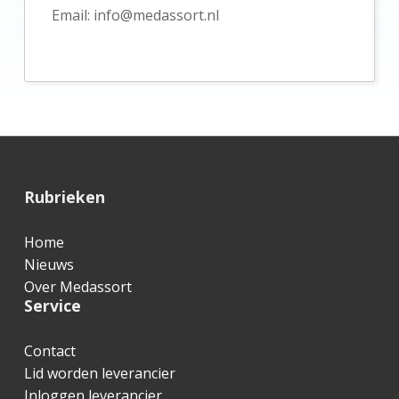
a
Email:
info@medassort.nl
i
r
e
S
i
d
F
Rubrieken
e
o
b
Home
o
Nieuws
a
t
Over Medassort
r
Service
e
r
Contact
Lid worden leverancier
Inloggen leverancier